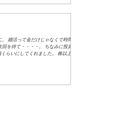
月更なる爆損が水辺を襲うのか。 そして
れ
更に。 婚活って金だけじゃなくて時間も溶
次回を待て・・・・。 ちなみに投資は爆
損くらいにしてくれました。 株以上に婚
地獄が水辺を待ち受ける・・・・。 果た
・・。 その結末を知りたい人は、 水辺