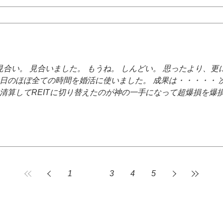
みのブログ。 果たして水辺は爆益を掴めるのか。 それとも今
・・・！？ その結末を知りたい人は、 水辺の投資ブログをこ
 見合い。 見合いました。 もうね。 しんどい。 思ったより、
土日のほぼ全ての時間を婚活に使いました。 成果は・・・・・ 
を清算してREITに切り替えたのが神の一手になって超爆損を爆
 とは言え水辺の婚活はまだ始まったばかり。 ここから更なる
抜けるのか・・・・。 それとも婚活の闇に飲まれるのか・・・
チェックだ・・・・！！
1
2
3
4
5