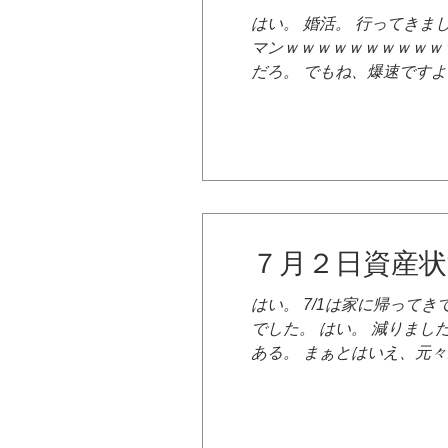
はい。 婚活。 行ってきま
マンｗｗｗｗｗｗｗｗｗｗ
だろ。 でもね、爆速ですよ
写真とかね、撮って。 で
で普通に同時並行で複数人
＆デート。 平日仕事。 仕
だった。 そして金も爆速
書くこともあるかもしれな
７月２日資産状
はい。 7/1は家に帰ってきて
でした。 はい。 減りまし
ある。 まぁとはいえ、元
んでいるのでむしろマシな
て無いな。 まぁなので、
ら多少なりとも恩恵を得たい