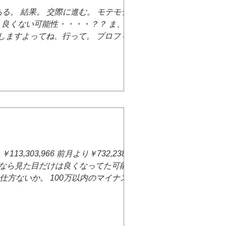
る。 結果。 交際に進む。 モテモテでス
、良くない可能性・・・・？？ ま、良い
会しますよってね、行って。 プロフィール
交際ってマジで見合いの続きくらいの感じ
手も沢山の男と・・・・？？ 休日見合い
とハードで疲れてる。 何なら今日も見合い
。 まぁそんな感じで頑張ってる。 また
もしれない。 絶望は
,303,966 前月より￥732,238の減
況なら見た目だけは良くなってた可能性は
方ないか。 100万以内のマイナスで済
たことを考えたらマジであんまりお金減っ
かりませんが、また市場が上がって行くな
 あとは、婚活ね。 次回を待て。 毎日眠