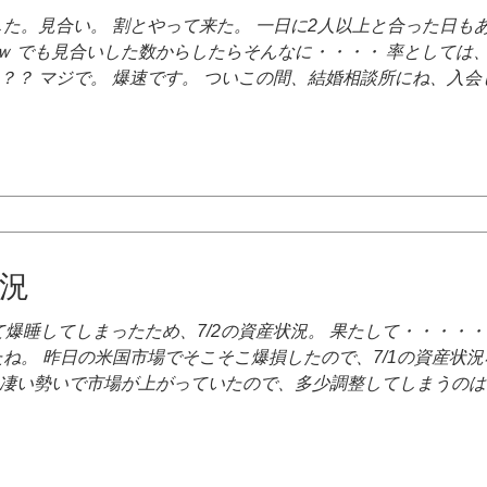
した。見合い。 割とやって来た。 一日に2人以上と合った日もあ
ｗ でも見合いした数からしたらそんなに・・・・ 率としては
？？ マジで。 爆速です。 ついこの間、結婚相談所にね、入
、 今交際中。 やはり・・・・天才か？？ 言うて結婚相談所の
と交際するのが普通らしい。・・・・え？じゃあ水辺の交際相
事終わり、デート。 これがこどおじのスケジュールか？？ 割
で放出している。 これマジで株で儲けて無かったら破産してたな
いし、無いかもしれない。 進展があるかもしれないし、無いか
況
爆睡してしまったため、7/2の資産状況。 果たして・・・・・ ￥113
たね。 昨日の米国市場でそこそこ爆損したので、7/1の資産状
々凄い勢いで市場が上がっていたので、多少調整してしまうのは仕
方かもしれません。 ていうか婚活の為にかなりの金を消費し
今はこんなもんで良しとします。 7月からどうなるかはまだ分
ところ。 当面は1億2000万くらいを目標に頑張りましょう。