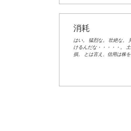
くてしかたない水辺の悲し
こどおじ婚活の行方は・・
消耗
はい。 猛烈な。 壮絶な。
けるんだな・・・・・。 
損。 とは言え、信用は株
活に心を削られる・・・。
して水辺は婚活市場を勝ち
の投資ブログをこれからも