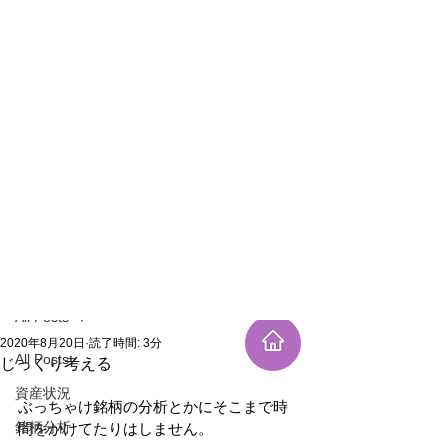
新規登録
記事
All Posts
2020年8月20日
読了時間: 3分
All Posts
じっくり考える
資産状況
ぶっちゃけ銘柄の分析とかにそこまで時
銘柄分析
間をかけてたりはしません。