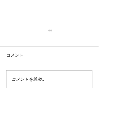
停滞
忙殺
はい。 停滞。 停滞していま
はい。 最近は真
コメント
す。 投資。 停滞していま
い。 仕事は・・
す。 まぁ、でもこれは悪い事
しくない。 休日
ばかりではない。 なんせ今は
で忙しい。 ちな
ハイテクめっちゃ下がってま
なり調子良い。 
コメントを追加…
すから。 何故かＰＦのバラン
別に増えてる訳じ
スが良い感じ？過ぎるのかあ
ど、減ってもいな
まりダメージを受けていませ
の恩恵をある程度
ん。 今を耐えればまた上がる
と、マイナスは何
でしょう。 目指せ1億2000
で受けていない。 
万。 まだまだ舞える。 婚
たり、そこから多
活。 停滞しています。 もう
りを繰り返してい
終わりだよ。 7回だか8回だ
近は婚活費用で労