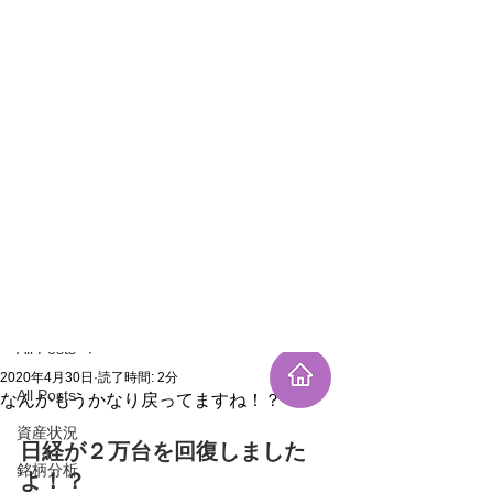
新規登録
記事
All Posts
2020年4月30日
読了時間: 2分
All Posts
なんかもうかなり戻ってますね！？
資産状況
日経が２万台を回復しました
銘柄分析
よ！？