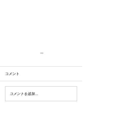
停滞
忙殺
はい。 停滞。 停滞していま
はい。 最近は真
コメント
す。 投資。 停滞していま
い。 仕事は・・
す。 まぁ、でもこれは悪い事
しくない。 休日
ばかりではない。 なんせ今は
で忙しい。 ちな
ハイテクめっちゃ下がってま
なり調子良い。 
コメントを追加…
すから。 何故かＰＦのバラン
別に増えてる訳じ
スが良い感じ？過ぎるのかあ
ど、減ってもいな
まりダメージを受けていませ
の恩恵をある程度