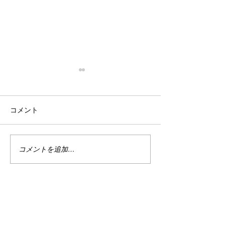
停滞
忙殺
はい。 停滞。 停滞していま
はい。 最近は真
コメント
す。 投資。 停滞していま
い。 仕事は・・
す。 まぁ、でもこれは悪い事
しくない。 休日
ばかりではない。 なんせ今は
で忙しい。 ちな
ハイテクめっちゃ下がってま
なり調子良い。 
コメントを追加…
すから。 何故かＰＦのバラン
別に増えてる訳じ
スが良い感じ？過ぎるのかあ
ど、減ってもいな
まりダメージを受けていませ
の恩恵をある程度
ん。 今を耐えればまた上がる
と、マイナスは何
でしょう。 目指せ1億2000
で受けていない。 
万。 まだまだ舞える。 婚
たり、そこから多