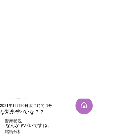
新規登録
記事
All Posts
2021年12月20日
読了時間: 1分
All Posts
なんかヤバいな？？
資産状況
なんかヤバいですね。
銘柄分析