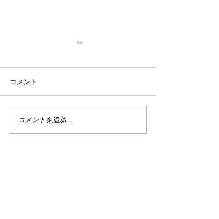
停滞
忙殺
はい。 停滞。 停滞していま
はい。 最近は真
コメント
す。 投資。 停滞していま
い。 仕事は・・
す。 まぁ、でもこれは悪い事
しくない。 休日
ばかりではない。 なんせ今は
で忙しい。 ちな
ハイテクめっちゃ下がってま
なり調子良い。 
コメントを追加…
すから。 何故かＰＦのバラン
別に増えてる訳じ
スが良い感じ？過ぎるのかあ
ど、減ってもいな
まりダメージを受けていませ
の恩恵をある程度
ん。 今を耐えればまた上がる
と、マイナスは何
でしょう。 目指せ1億2000
で受けていない。 
万。 まだまだ舞える。 婚
たり、そこから多
活。 停滞しています。 もう
りを繰り返してい
終わりだよ。 7回だか8回だ
近は婚活費用で労