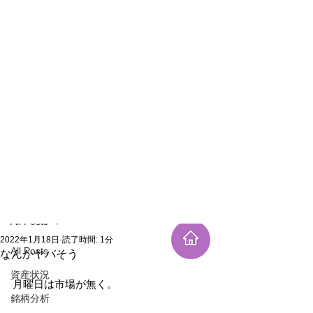
新規登録
記事
All Posts
2022年1月18日
読了時間: 1分
All Posts
なんかヤバそう
資産状況
月曜日は市場が無く。
銘柄分析