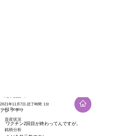
新規登録
記事
All Posts
2021年11月7日
読了時間: 1分
All Posts
アレ？？？
資産状況
ワクチン2回目が終わってんですが。
銘柄分析