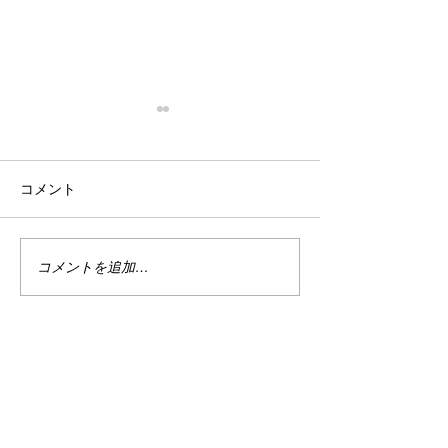
停滞
忙殺
はい。 停滞。 停滞していま
はい。 最近は真
コメント
す。 投資。 停滞していま
い。 仕事は・・
す。 まぁ、でもこれは悪い事
しくない。 休日
ばかりではない。 なんせ今は
で忙しい。 ちな
ハイテクめっちゃ下がってま
なり調子良い。 
コメントを追加…
すから。 何故かＰＦのバラン
別に増えてる訳じ
スが良い感じ？過ぎるのかあ
ど、減ってもいな
まりダメージを受けていませ
の恩恵をある程度
ん。 今を耐えればまた上がる
と、マイナスは何
でしょう。 目指せ1億2000
で受けていない。 
万。 まだまだ舞える。 婚
たり、そこから多
活。 停滞しています。 もう
りを繰り返してい