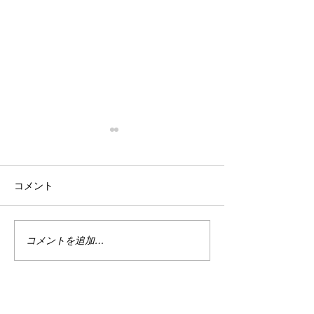
停滞
忙殺
はい。 停滞。 停滞していま
はい。 最近は真
コメント
す。 投資。 停滞していま
い。 仕事は・・
す。 まぁ、でもこれは悪い事
しくない。 休日
ばかりではない。 なんせ今は
で忙しい。 ちな
ハイテクめっちゃ下がってま
なり調子良い。 
コメントを追加…
すから。 何故かＰＦのバラン
別に増えてる訳じ
スが良い感じ？過ぎるのかあ
ど、減ってもいな
まりダメージを受けていませ
の恩恵をある程度
ん。 今を耐えればまた上がる
と、マイナスは何