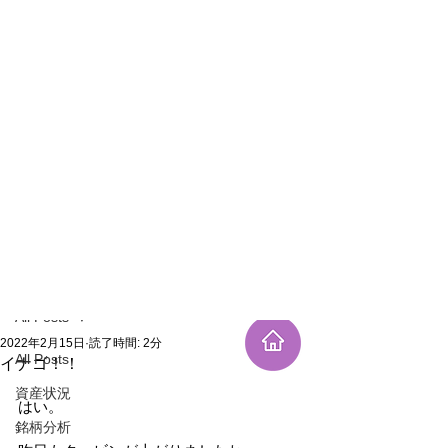
新規登録
記事
All Posts
2022年2月15日
読了時間: 2分
All Posts
イナゴ！！
資産状況
はい。
銘柄分析