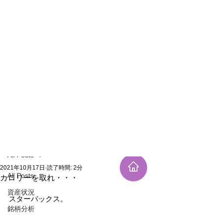
新規登録
記事
All Posts
2021年10月17日
読了時間: 2分
All Posts
カロリーを取れ・・・
資産状況
スターバックス。
銘柄分析