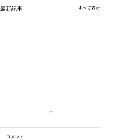
すべて表示
最新記事
停滞
忙殺
はい。 停滞。 停滞していま
はい。 最近は真
コメント
す。 投資。 停滞していま
い。 仕事は・・