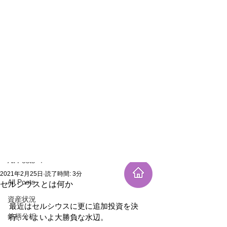
新規登録
記事
All Posts
2021年2月25日
読了時間: 3分
All Posts
セルシウスとは何か
資産状況
最近はセルシウスに更に追加投資を決
銘柄分析
行、いよいよ大勝負な水辺。