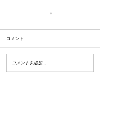
宿敵の出現
トレデスを考え
ゴールデンウィーク中に暇に
トレードデスクが
コメント
任せて毎日更新という暴挙に
す。 純粋に嬉しい
出た水辺ブログ。 次のブログ
ころで、トレード
ネタを思案する水辺のところ
どういう会社でし
に急報が届きました。 昨日登
も分りません。 
コメントを追加…
場したチャートの読める友
ますが、分らない
人、彼がもたらした情報によ
してはいけません
り事態は一変、穏やかな日々
はしてるけどね・
は終わりを告げ、血で血をぬ
日は記事かせぎの
ぐう争いの火蓋が切られたの
て、トレードデス
です。...
な会社...