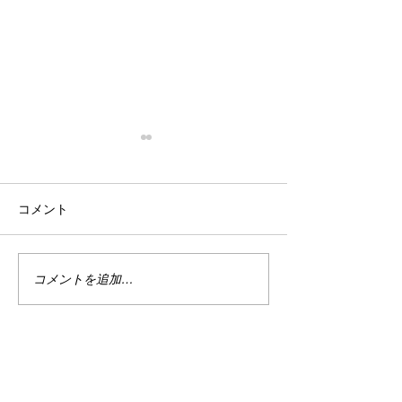
停滞
忙殺
はい。 停滞。 停滞していま
はい。 最近は真
コメント
す。 投資。 停滞していま
い。 仕事は・・
す。 まぁ、でもこれは悪い事
しくない。 休日
ばかりではない。 なんせ今は
で忙しい。 ちな
ハイテクめっちゃ下がってま
なり調子良い。 
コメントを追加…
すから。 何故かＰＦのバラン
別に増えてる訳じ
スが良い感じ？過ぎるのかあ
ど、減ってもいな
まりダメージを受けていませ
の恩恵をある程度
ん。 今を耐えればまた上がる
と、マイナスは何
でしょう。 目指せ1億2000
で受けていない。 