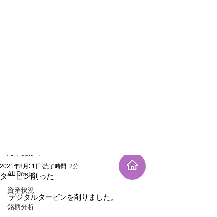
新規登録
記事
All Posts
2021年8月31日
読了時間: 2分
All Posts
タービン削った
資産状況
デジタルタービンを削りました。
銘柄分析