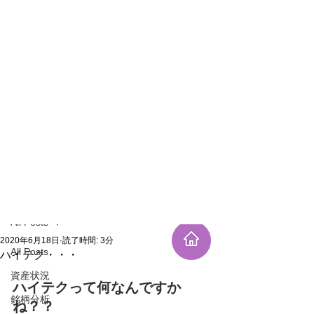
新規登録
記事
All Posts
2020年6月18日
読了時間: 3分
All Posts
ハイテク・・・
資産状況
ハイテクって何なんですか
銘柄分析
ね？？