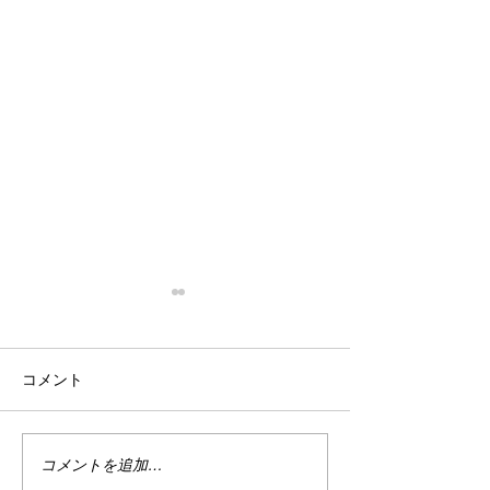
停滞
忙殺
はい。 停滞。 停滞していま
はい。 最近は真
コメント
す。 投資。 停滞していま
い。 仕事は・・
す。 まぁ、でもこれは悪い事
しくない。 休日
ばかりではない。 なんせ今は
で忙しい。 ちな
ハイテクめっちゃ下がってま
なり調子良い。 
コメントを追加…
すから。 何故かＰＦのバラン
別に増えてる訳じ