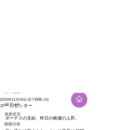
新規登録
記事
All Posts
2020年12月16日
読了時間: 2分
All Posts
ホームセンター
資産状況
ボーナスの支給、昨日の株価の上昇。
銘柄分析