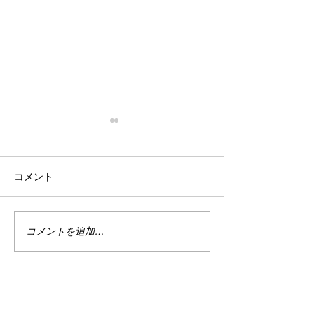
停滞
忙殺
はい。 停滞。 停滞していま
はい。 最近は真
コメント
す。 投資。 停滞していま
い。 仕事は・・
す。 まぁ、でもこれは悪い事
しくない。 休日
ばかりではない。 なんせ今は
で忙しい。 ちな
ハイテクめっちゃ下がってま
なり調子良い。 
コメントを追加…
すから。 何故かＰＦのバラン
別に増えてる訳じ
スが良い感じ？過ぎるのかあ
ど、減ってもいな
まりダメージを受けていませ
の恩恵をある程度
ん。 今を耐えればまた上がる
と、マイナスは何
でしょう。 目指せ1億2000
で受けていない。 