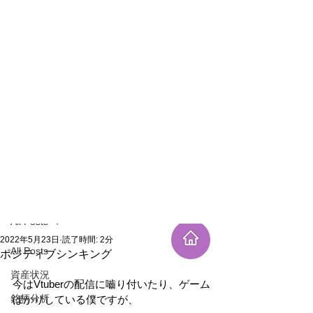
新規登録
記事
All Posts
2022年5月23日
読了時間: 2分
All Posts
ポジティブシンキング
資産状況
今はVtuberの配信に嚙り付いたり、ゲーム
銘柄分析
ばかりしている僕ですが、