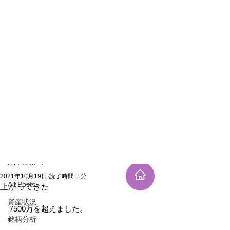
新規登録
記事
All Posts
2021年10月19日
読了時間: 1分
All Posts
上がってきた
資産状況
7500万を超えました。
銘柄分析