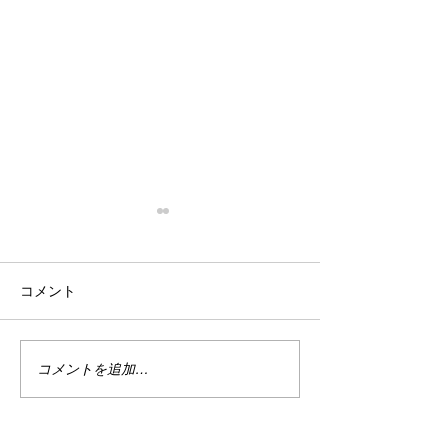
停滞
忙殺
はい。 停滞。 停滞していま
はい。 最近は真
コメント
す。 投資。 停滞していま
い。 仕事は・・
す。 まぁ、でもこれは悪い事
しくない。 休日
ばかりではない。 なんせ今は
で忙しい。 ちな
ハイテクめっちゃ下がってま
なり調子良い。 
コメントを追加…
すから。 何故かＰＦのバラン
別に増えてる訳じ
スが良い感じ？過ぎるのかあ
ど、減ってもいな
まりダメージを受けていませ
の恩恵をある程度