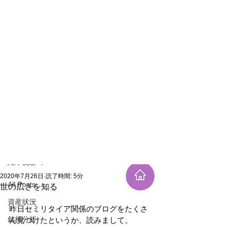
新規登録
記事
All Posts
2020年7月26日
読了時間: 5分
All Posts
世の広さを知る
資産状況
昨日セミリタイア関係のブログをたくさ
銘柄分析
ん見つけたというか、読みまして。