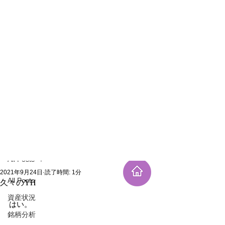
新規登録
記事
All Posts
2021年9月24日
読了時間: 1分
All Posts
久々のYH
資産状況
はい。
銘柄分析