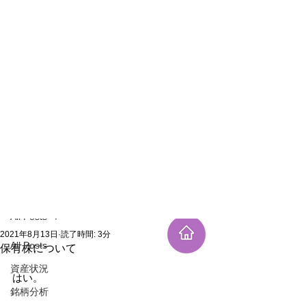
新規登録
記事
All Posts
2021年8月13日
読了時間: 3分
All Posts
保有株について
資産状況
はい。
銘柄分析