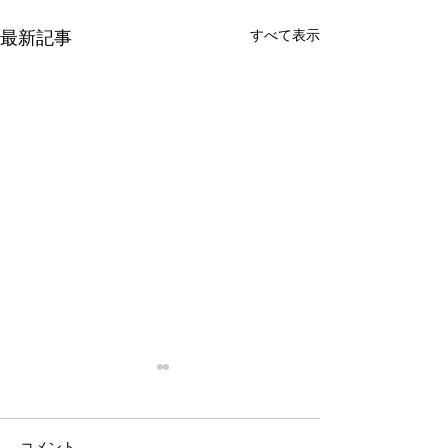
すべて表示
最新記事
停滞
忙殺
はい。 停滞。 停滞していま
はい。 最近は真
コメント
す。 投資。 停滞していま
い。 仕事は・・