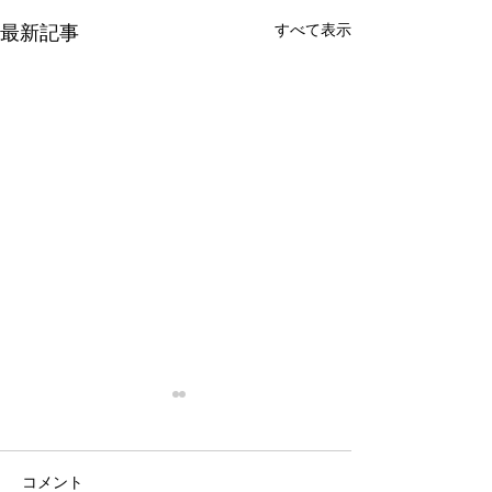
すべて表示
最新記事
停滞
忙殺
はい。 停滞。 停滞していま
はい。 最近は真
コメント
す。 投資。 停滞していま
い。 仕事は・・