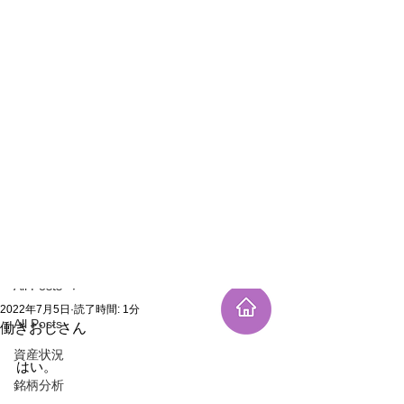
新規登録
記事
All Posts
2022年7月5日
読了時間: 1分
All Posts
働きおじさん
資産状況
はい。
銘柄分析