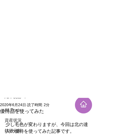
新規登録
記事
All Posts
2020年6月24日
読了時間: 2分
All Posts
優待品を使ってみた
資産状況
少し毛色が変わりますが、今回は北の達
銘柄分析
人の優待を使ってみた記事です。