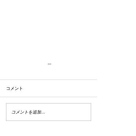
停滞
忙殺
はい。 停滞。 停滞していま
はい。 最近は真
コメント
す。 投資。 停滞していま
い。 仕事は・・
す。 まぁ、でもこれは悪い事
しくない。 休日
ばかりではない。 なんせ今は
で忙しい。 ちな
ハイテクめっちゃ下がってま
なり調子良い。 
コメントを追加…
すから。 何故かＰＦのバラン
別に増えてる訳じ
スが良い感じ？過ぎるのかあ
ど、減ってもいな
まりダメージを受けていませ
の恩恵をある程度