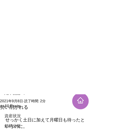
新規登録
記事
All Posts
2021年9月8日
読了時間: 2分
All Posts
勢い削がれる
資産状況
せっかく土日に加えて月曜日も待ったと
銘柄分析
いうのに。