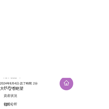
新規登録
記事
All Posts
2024年8月4日
読了時間: 2分
All Posts
大いなる絶望
資産状況
銘柄分析
はい。