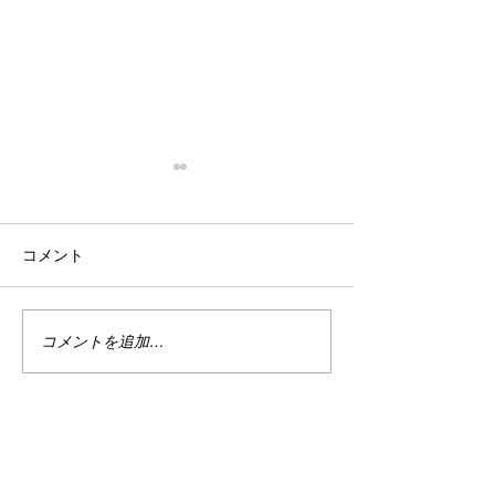
停滞
忙殺
はい。 停滞。 停滞していま
はい。 最近は真
コメント
す。 投資。 停滞していま
い。 仕事は・・
す。 まぁ、でもこれは悪い事
しくない。 休日
ばかりではない。 なんせ今は
で忙しい。 ちな
ハイテクめっちゃ下がってま
なり調子良い。 
コメントを追加…
すから。 何故かＰＦのバラン
別に増えてる訳じ
スが良い感じ？過ぎるのかあ
ど、減ってもいな
まりダメージを受けていませ
の恩恵をある程度
ん。 今を耐えればまた上がる
と、マイナスは何
でしょう。 目指せ1億2000
で受けていない。 
万。 まだまだ舞える。 婚
たり、そこから多