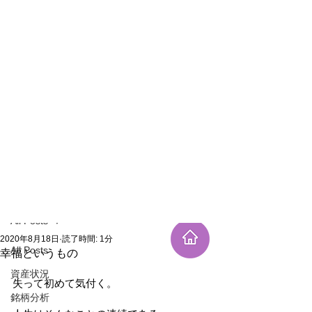
新規登録
記事
All Posts
2020年8月18日
読了時間: 1分
All Posts
幸福というもの
資産状況
失って初めて気付く。
銘柄分析