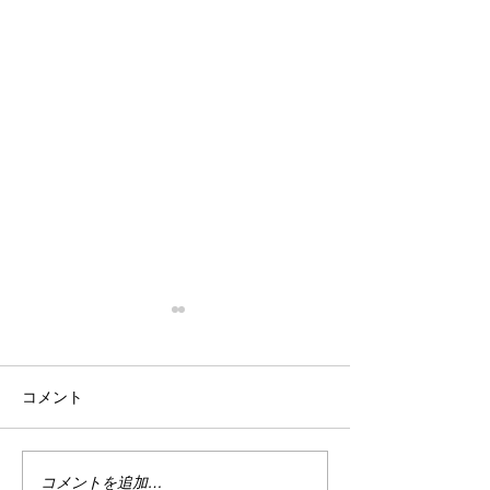
停滞
忙殺
はい。 停滞。 停滞していま
はい。 最近は真
コメント
す。 投資。 停滞していま
い。 仕事は・・
す。 まぁ、でもこれは悪い事
しくない。 休日
ばかりではない。 なんせ今は
で忙しい。 ちな
ハイテクめっちゃ下がってま
なり調子良い。 
コメントを追加…