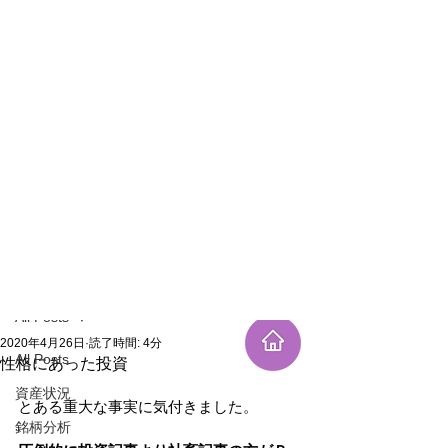
新規登録
記事
All Posts
2020年4月26日
読了時間: 4分
All Posts
性格にあった投資
資産状況
とある重大な事実に気付きました。
銘柄分析