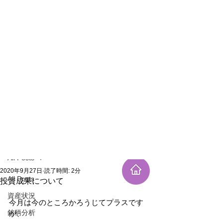
新規登録
記事
All Posts
2020年9月27日
読了時間: 2分
All Posts
投資成果について
資産状況
今月は今のところかろうじてプラスです
銘柄分析
が、