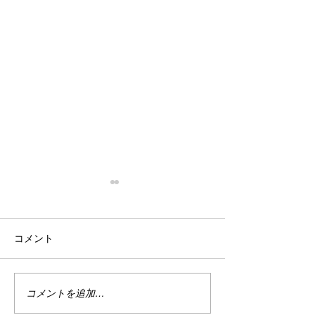
停滞
忙殺
はい。 停滞。 停滞していま
はい。 最近は真
コメント
す。 投資。 停滞していま
い。 仕事は・・
す。 まぁ、でもこれは悪い事
しくない。 休日
ばかりではない。 なんせ今は
で忙しい。 ちな
ハイテクめっちゃ下がってま
なり調子良い。 
コメントを追加…
すから。 何故かＰＦのバラン
別に増えてる訳じ