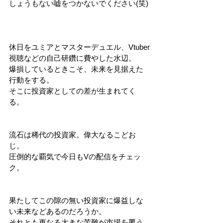
しょうもない嘘をつかないでください(笑)
休日をユミアとマスターデュエル、Vtuber
視聴などの自己研鑽に費やした水辺。
爆損しているときこそ、未来を見据えた
行動をする。
そこに投資家としての差が生まれてく
る。
流石は稀代の投資家。偉大なるこどお
じ。
圧倒的な覇気で今日もVの配信をチェッ
ク。
果たしてこの隙の無い投資家に爆益しな
い未来などあるのだろうか。
それとも更なる大きな苦難が市場を覆う