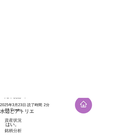
新規登録
記事
All Posts
2025年3月23日
読了時間: 2分
All Posts
水辺とアトリエ
資産状況
はい。
銘柄分析