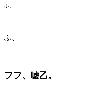
ふ、
ふ、
フフ、嘘乙。