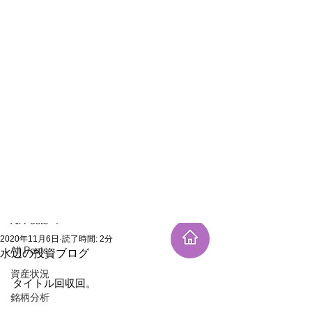
新規登録
記事
All Posts
2020年11月6日
読了時間: 2分
All Posts
水辺の投資ブログ
資産状況
タイトル回収回。
銘柄分析