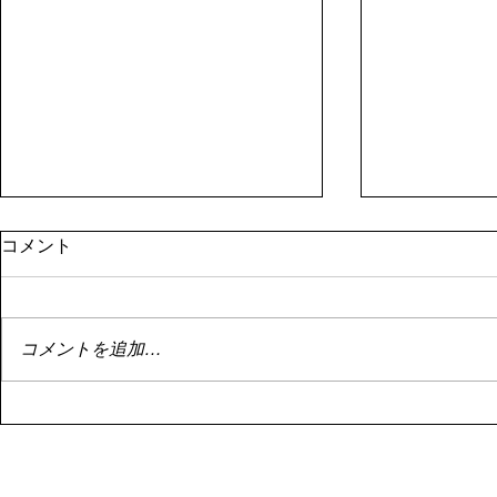
8月１日資産状況
停滞
コメント
はい。 8月1日資産状況。 昨日書
はい。 停滞
こうとしたらサーバーエラーによ
投資。 停滞
り書けず。 まあ額は既に控えた
でもこれは悪
コメントを追加…
ので大丈夫です。 8月1日の資産
い。 なんせ
は、 ￥113,071,503 前月より、
ゃ下がってま
￥232,463の減でした。
Ｆのバランス
・・・・・・・
のかあまりダ
・・・・・・・・・・・・・ い
せん。 今を
や、減んのかーーーー
でしょう。 目