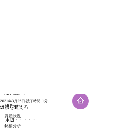
新規登録
記事
All Posts
2021年3月25日
読了時間: 1分
All Posts
爆損を超えろ
資産状況
水辺・・・・・
銘柄分析