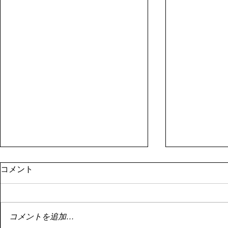
8月１日資産状況
停滞
コメント
はい。 8月1日資産状況。 昨日書
はい。 停滞
こうとしたらサーバーエラーによ
投資。 停滞
り書けず。 まあ額は既に控えた
でもこれは悪
コメントを追加…
ので大丈夫です。 8月1日の資産
い。 なんせ