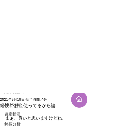
新規登録
記事
All Posts
2021年9月19日
読了時間: 4分
All Posts
経験にお金使ってるから論
資産状況
まぁ、良いと思いますけどね。
銘柄分析