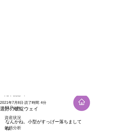
新規登録
記事
All Posts
2021年7月8日
読了時間: 4分
All Posts
選好の破綻ウェイ
資産状況
なんかね。小型がすっげー落ちまして
銘柄分析
ね。