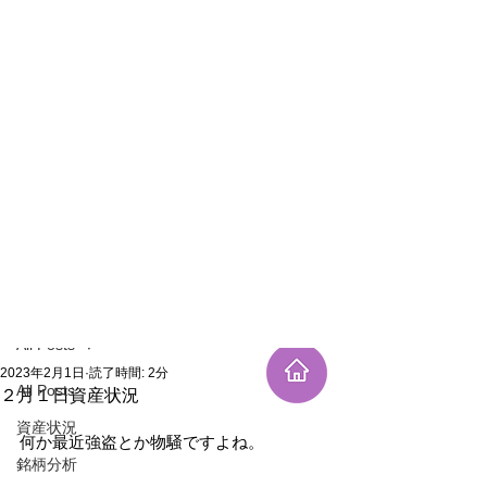
新規登録
記事
All Posts
2023年2月1日
読了時間: 2分
All Posts
２月１日資産状況
資産状況
何か最近強盗とか物騒ですよね。
銘柄分析