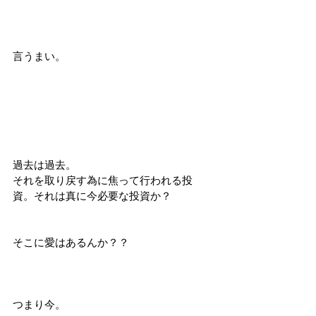
言うまい。
過去は過去。
それを取り戻す為に焦って行われる投
資。それは真に今必要な投資か？
そこに愛はあるんか？？
つまり今。