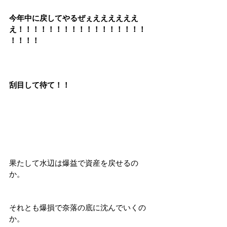
今年中に戻してやるぜぇええええええ
え！！！！！！！！！！！！！！！！！
！！！！
刮目して待て！！
果たして水辺は爆益で資産を戻せるの
か。
それとも爆損で奈落の底に沈んでいくの
か。