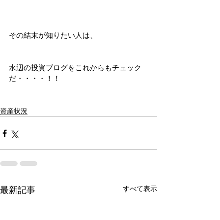
その結末が知りたい人は、
水辺の投資ブログをこれからもチェック
だ・・・・！！
資産状況
すべて表示
最新記事