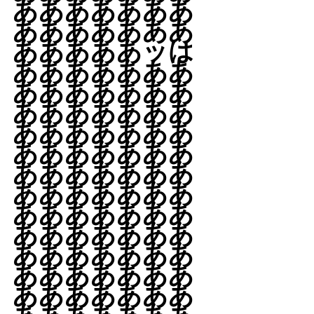
あああああああ
あああああああ
あああああッは
あああああああ
あああああああ
あああああああ
あああああああ
あああああああ
あああああああ
あああああああ
あああああああ
あああああああ
あああああああ
あああああああ
あああああああ