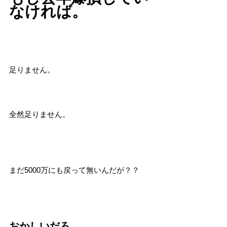
なければ。
足りません。
全然足りません。
まだ5000万にも戻って無いんだが？？
おかしいだろ。