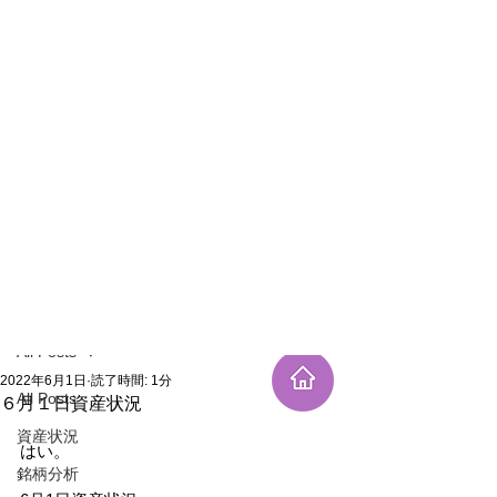
新規登録
記事
All Posts
2022年6月1日
読了時間: 1分
All Posts
６月１日資産状況
資産状況
はい。
銘柄分析