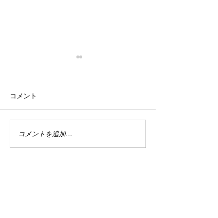
6月１日資産状況
４月１日資産状
はい。 6月1日資産状況。 今
何か昨日ブログが
コメント
の資産は・・・・
新できなかったん
￥81,791,633 でした。 先月
れどころかちょっ
より￥2,430,303の増。 う
た内容が飛んでる
む。 ・・・・・・。 あ
は・・・・・・悲
コメントを追加…
れ？？ 水辺さん・・・・・
い・・・・！！！
先週くらい8400万以上ある的
う訳で、資産状況
なこと言ってませんでし
通り4/1のやつに
た？？ 君のような勘の良いガ
はい。 何か今日
キは嫌いだよ。...
食らってしまいまし