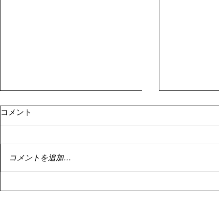
8月１日資産状況
停滞
コメント
はい。 8月1日資産状況。 昨日書
はい。 停滞
こうとしたらサーバーエラーによ
投資。 停滞
り書けず。 まあ額は既に控えた
でもこれは悪
コメントを追加…
ので大丈夫です。 8月1日の資産
い。 なんせ
は、 ￥113,071,503 前月より、
ゃ下がってま
￥232,463の減でした。
Ｆのバランス
・・・・・・・
のかあまりダ
・・・・・・・・・・・・・ い
せん。 今を