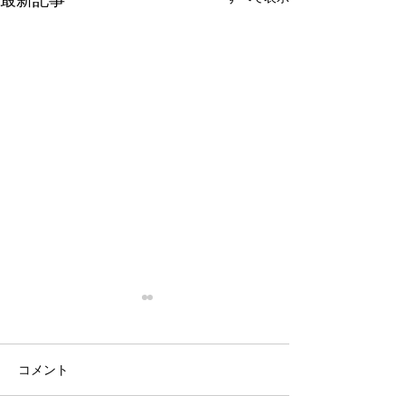
最新記事
停滞
忙殺
はい。 停滞。 停滞していま
はい。 最近は真
コメント
す。 投資。 停滞していま
い。 仕事は・・
す。 まぁ、でもこれは悪い事
しくない。 休日