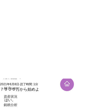
新規登録
記事
All Posts
2021年6月8日
読了時間: 1分
All Posts
７０００万から始めよ
資産状況
はい。
銘柄分析