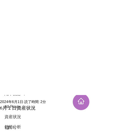
新規登録
記事
All Posts
2024年6月1日
読了時間: 2分
All Posts
6月１日資産状況
資産状況
銘柄分析
はい。