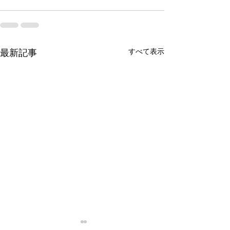
すべて表示
最新記事
４月１日資産状況
３月１日資産状