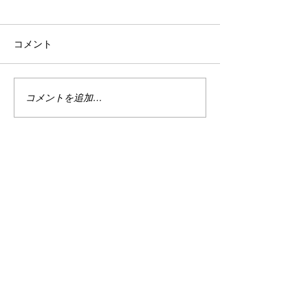
何か昨日ブログがバグって更
はい。 やってま
コメント
新できなかったんですが。 そ
スプラトゥーン新
れどころかちょっと一部書い
皆さんはもうプレ
た内容が飛んでる。 俺
たか？？ ガエンF
は・・・・・・悲し
キも登場して今と
コメントを追加…
い・・・・！！！ まぁそうい
してますね。 ガ
う訳で、資産状況はタイトル
白いですよね。使
通り4/1のやつになります。
ら強いかもしれま
はい。 何か今日圧倒的爆損を
て2月の終わりと
食らってしまいました。...
3/1時点の資産額は、