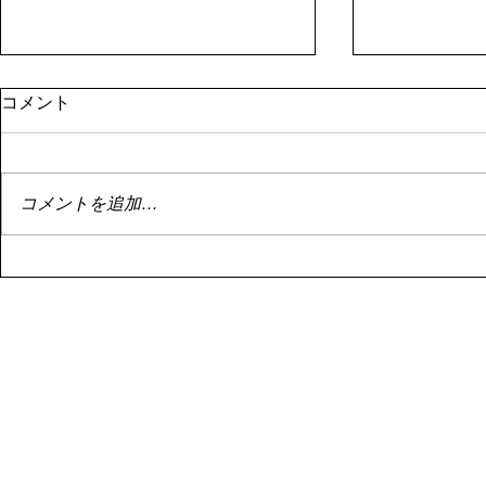
8月１日資産状況
停滞
コメント
はい。 8月1日資産状況。 昨日書
はい。 停滞
こうとしたらサーバーエラーによ
投資。 停滞
り書けず。 まあ額は既に控えた
でもこれは悪
コメントを追加…
ので大丈夫です。 8月1日の資産
い。 なんせ
は、 ￥113,071,503 前月より、
ゃ下がってま
￥232,463の減でした。
Ｆのバランス
・・・・・・・
のかあまりダ
・・・・・・・・・・・・・ い
せん。 今を
や、減んのかーーーー
でしょう。 目
い！！！！！！！ 減るのかよ。
まだまだ舞え
いやね、ほんの少し前までプラス
ています。 
だったんですよね。マジで。 で
回だか8回だ
もここ数日の値動きと円高で一気
て。 3人と
に持って行かれ