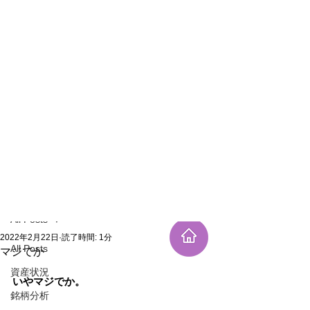
新規登録
記事
All Posts
2022年2月22日
読了時間: 1分
All Posts
マジでか
資産状況
いやマジでか。
銘柄分析