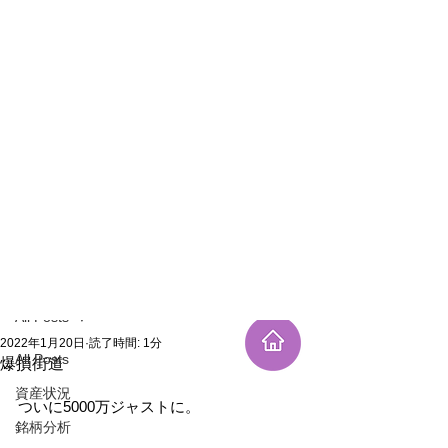
新規登録
記事
All Posts
2022年1月20日
読了時間: 1分
All Posts
爆損街道
資産状況
ついに5000万ジャストに。
銘柄分析