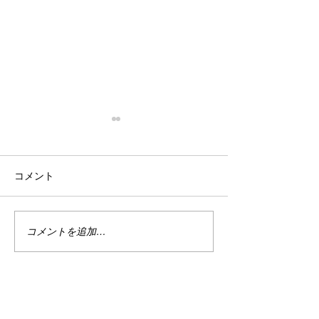
停滞
忙殺
はい。 停滞。 停滞していま
はい。 最近は真
コメント
す。 投資。 停滞していま
い。 仕事は・・
す。 まぁ、でもこれは悪い事
しくない。 休日
ばかりではない。 なんせ今は
で忙しい。 ちな
ハイテクめっちゃ下がってま
なり調子良い。 
コメントを追加…
すから。 何故かＰＦのバラン
別に増えてる訳じ
スが良い感じ？過ぎるのかあ
ど、減ってもいな
まりダメージを受けていませ
の恩恵をある程度
ん。 今を耐えればまた上がる
と、マイナスは何
でしょう。 目指せ1億2000
で受けていない。 