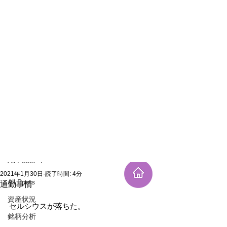
新規登録
記事
All Posts
2021年1月30日
読了時間: 4分
All Posts
通勤事情
資産状況
セルシウスが落ちた。
銘柄分析