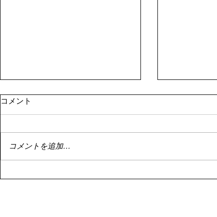
8月１日資産状況
停滞
コメント
はい。 8月1日資産状況。 昨日書
はい。 停滞
こうとしたらサーバーエラーによ
投資。 停滞
り書けず。 まあ額は既に控えた
でもこれは悪
コメントを追加…
ので大丈夫です。 8月1日の資産
い。 なんせ
は、 ￥113,071,503 前月より、
ゃ下がってま
￥232,463の減でした。
Ｆのバランス
・・・・・・・
のかあまりダ
・・・・・・・・・・・・・ い
せん。 今を
や、減んのかーーーー
でしょう。 目