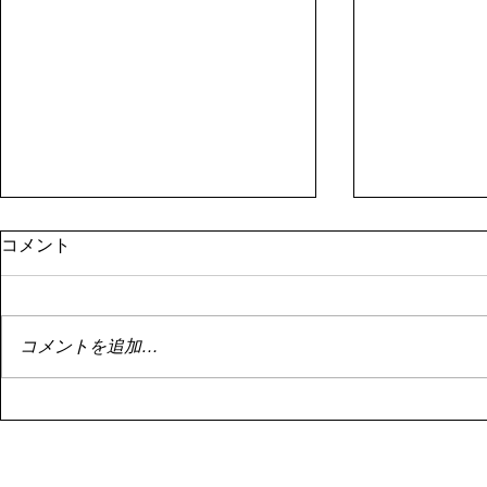
8月１日資産状況
停滞
コメント
はい。 8月1日資産状況。 昨日書
はい。 停滞
こうとしたらサーバーエラーによ
投資。 停滞
り書けず。 まあ額は既に控えた
でもこれは悪
コメントを追加…
ので大丈夫です。 8月1日の資産
い。 なんせ
は、 ￥113,071,503 前月より、
ゃ下がってま
￥232,463の減でした。
Ｆのバランス
・・・・・・・
のかあまりダ
・・・・・・・・・・・・・ い
せん。 今を