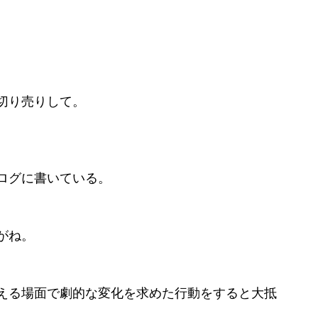
。
切り売りして。
ログに書いている。
がね。
える場面で劇的な変化を求めた行動をすると大抵