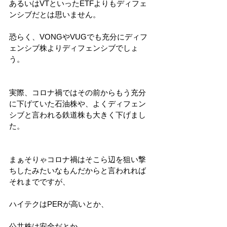
あるいはVTといったETFよりもディフェ
ンシブだとは思いません。
恐らく、VONGやVUGでも充分にディフ
ェンシブ株よりディフェンシブでしょ
う。
実際、コロナ禍ではその前からもう充分
に下げていた石油株や、よくディフェン
シブと言われる鉄道株も大きく下げまし
た。
まぁそりゃコロナ禍はそこら辺を狙い撃
ちしたみたいなもんだからと言われれば
それまでですが、
ハイテクはPERが高いとか、
公共株は安全だとか、