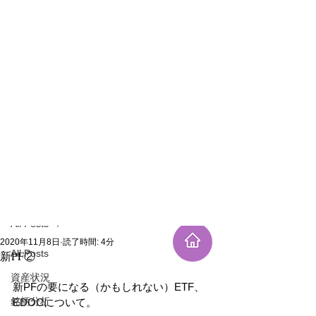
新規登録
記事
All Posts
2020年11月8日
読了時間: 4分
All Posts
新PF②
資産状況
新PFの要になる（かもしれない）ETF、
銘柄分析
EDOCについて。