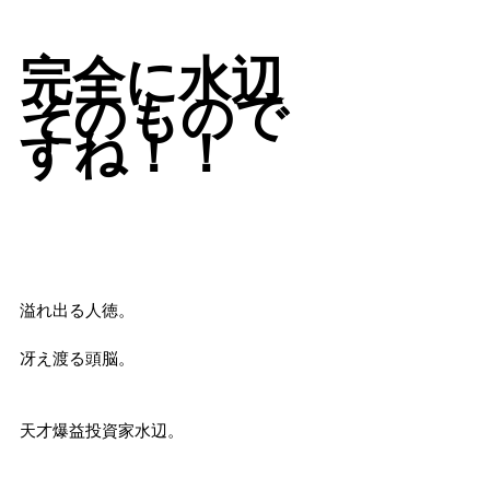
完全に水辺
そのもので
すね！！
溢れ出る人徳。
冴え渡る頭脳。
天才爆益投資家水辺。