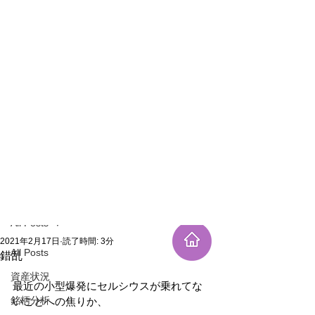
新規登録
記事
All Posts
2021年2月17日
読了時間: 3分
All Posts
錯乱
資産状況
最近の小型爆発にセルシウスが乗れてな
銘柄分析
いことへの焦りか、